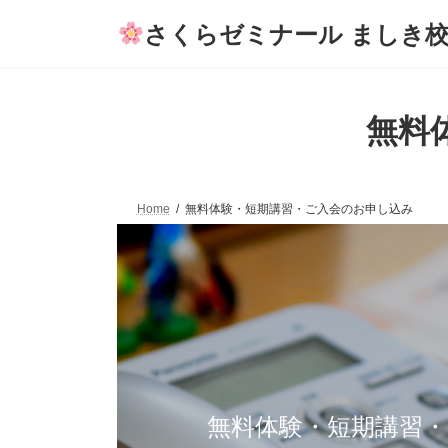
コ
ナ
さくらゼミナール ましき
ン
ビ
テ
ゲ
ン
ー
ツ
シ
へ
ョ
無料
ス
ン
キ
に
ッ
移
プ
動
Home
無料体験・短期講習・ご入会のお申し込み
無料体験・短期講習