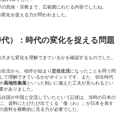
界の気候・宗教まで、広範囲にわたる内容でしたね。
の変化を捉える力が問われました。
時代）：時代の変化を捉える問題
の大きな変化を理解できているかを確認するものでした。
の生活から、稲作が始まり
定住生活
になったことを問う問
して理解できているかがポイントです。また、弥生時代
や
高地性集落
といった戦いに備えた工夫が見られるとい
要がありました。
邪馬台国が中国と交流していたという記述は、当時の日本の
に、資料にたびたび出てくる「倭（わ）」が日本を表す
の資料を横断的に見る力が必要でした。