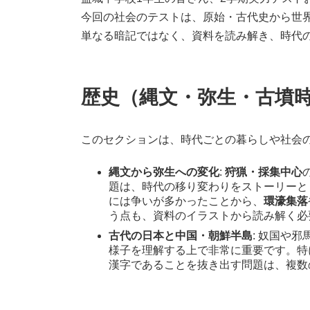
日
今回の社会のテストは、原始・古代史から世
時
:
単なる暗記ではなく、資料を読み解き、時代
歴史（縄文・弥生・古墳
このセクションは、時代ごとの暮らしや社会
縄文から弥生への変化
:
狩猟・採集中心
題は、時代の移り変わりをストーリーと
には争いが多かったことから、
環濠集落
う点も、資料のイラストから読み解く必
古代の日本と中国・朝鮮半島
: 奴国や
様子を理解する上で非常に重要です。特
漢字であることを抜き出す問題は、複数