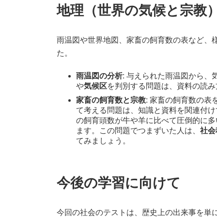
地理（世界の気候と宗教
雨温図や世界地図、家畜の飼育数の表など、
た。
雨温図の分析
: 与えられた雨温図から
や
気候区
を判別する問題は、資料の読み
家畜の飼育数と宗教
: 家畜の飼育数の
て考える問題は、知識と資料を関連付け
の飼育頭数が牛や羊に比べて圧倒的に多
ます。この問題でつまずいた人は、
社会
てみましょう。
今後の学習に向けて
今回の社会のテストは、歴史上の出来事を単