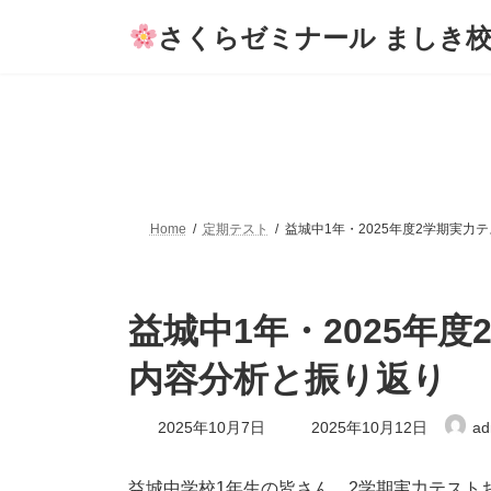
コ
ナ
さくらゼミナール ましき
ン
ビ
テ
ゲ
ン
ー
ツ
シ
へ
ョ
ス
ン
キ
に
ッ
移
プ
動
Home
定期テスト
益城中1年・2025年度2学期実力
益城中1年・2025年
内容分析と振り返り
最
2025年10月7日
2025年10月12日
ad
終
更
新
益城中学校1年生の皆さん、2学期実力テスト