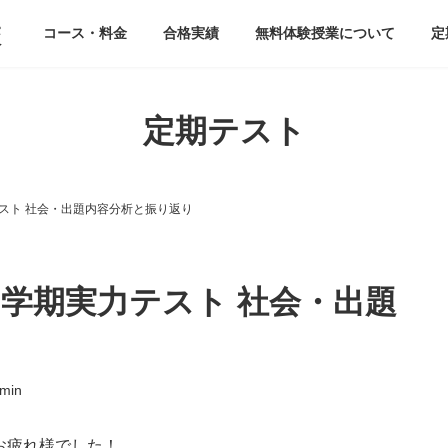
校
コース・料金
合格実績
無料体験授業について
定
定期テスト
テスト 社会・出題内容分析と振り返り
度2学期実力テスト 社会・出題
min
お疲れ様でした！