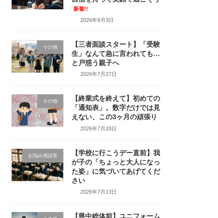
新着!!
2026年8月3日
【三者面談スタート】「受験
その他
生」なんて急に言われても…
と戸惑う親子へ
2026年7月27日
【終業式を終えて】初めての
その他
「通知表」。数字だけでは見
えない、この3ヶ月の頑張り
2026年7月20日
【学校に行こうデー直前】我
お悩み相談室
が子の「ちょっと大人になっ
た姿」に気づいてあげてくだ
さい
2026年7月13日
【県中総体前】ユニフォーム