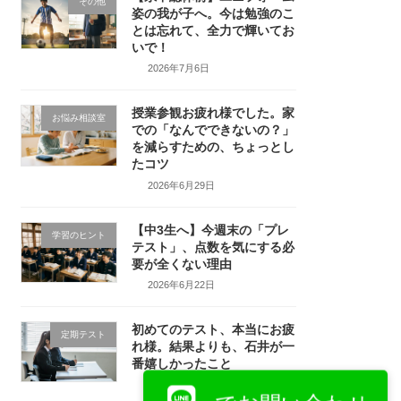
その他
姿の我が子へ。今は勉強のこ
とは忘れて、全力で輝いてお
いで！
2026年7月6日
授業参観お疲れ様でした。家
お悩み相談室
での「なんでできないの？」
を減らすための、ちょっとし
たコツ
2026年6月29日
【中3生へ】今週末の「プレ
学習のヒント
テスト」、点数を気にする必
要が全くない理由
2026年6月22日
初めてのテスト、本当にお疲
定期テスト
れ様。結果よりも、石井が一
番嬉しかったこと
2026年6月15日