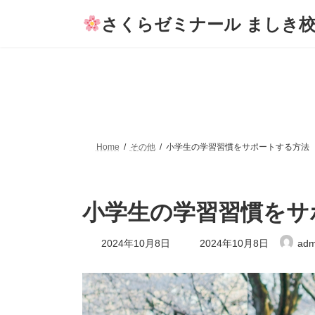
コ
ナ
さくらゼミナール ましき
ン
ビ
テ
ゲ
ン
ー
ツ
シ
へ
ョ
ス
ン
キ
に
ッ
移
プ
動
Home
その他
小学生の学習習慣をサポートする方法
小学生の学習習慣をサ
最
2024年10月8日
2024年10月8日
adm
終
更
新
日
時
: