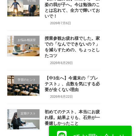
その他
姿の我が子へ。今は勉強のこ
とは忘れて、全力で輝いてお
いで！
2026年7月6日
授業参観お疲れ様でした。家
お悩み相談室
での「なんでできないの？」
を減らすための、ちょっとし
たコツ
2026年6月29日
【中3生へ】今週末の「プレ
学習のヒント
テスト」、点数を気にする必
要が全くない理由
2026年6月22日
初めてのテスト、本当にお疲
定期テスト
れ様。結果よりも、石井が一
番嬉しかったこと
2026年6月15日