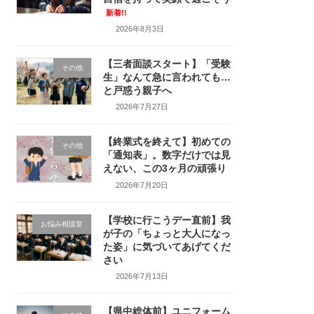
新着!!
2026年8月3日
【三者面談スタート】「受験
その他
生」なんて急に言われても…
と戸惑う親子へ
2026年7月27日
【終業式を終えて】初めての
その他
「通知表」。数字だけでは見
えない、この3ヶ月の頑張り
2026年7月20日
【学校に行こうデー直前】我
お悩み相談室
が子の「ちょっと大人になっ
た姿」に気づいてあげてくだ
さい
2026年7月13日
【県中総体前】ユニフォーム