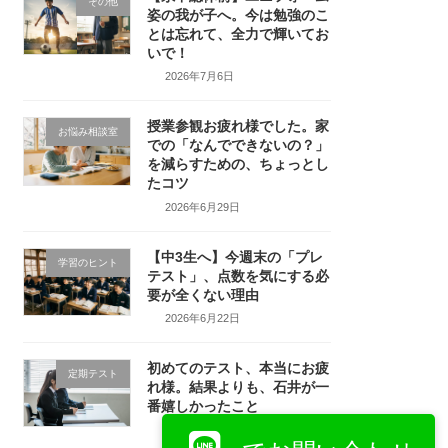
その他
姿の我が子へ。今は勉強のこ
とは忘れて、全力で輝いてお
いで！
2026年7月6日
授業参観お疲れ様でした。家
お悩み相談室
での「なんでできないの？」
を減らすための、ちょっとし
たコツ
2026年6月29日
【中3生へ】今週末の「プレ
学習のヒント
テスト」、点数を気にする必
要が全くない理由
2026年6月22日
初めてのテスト、本当にお疲
定期テスト
れ様。結果よりも、石井が一
番嬉しかったこと
2026年6月15日