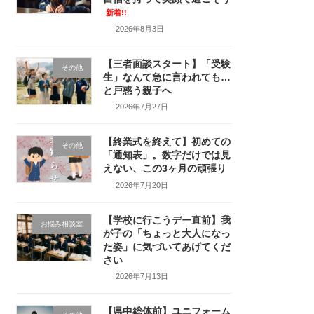
新着!!
2026年8月3日
【三者面談スタート】「受験
その他
生」なんて急に言われても…
と戸惑う親子へ
2026年7月27日
【終業式を終えて】初めての
その他
「通知表」。数字だけでは見
えない、この3ヶ月の頑張り
2026年7月20日
【学校に行こうデー直前】我
お悩み相談室
が子の「ちょっと大人になっ
た姿」に気づいてあげてくだ
さい
2026年7月13日
【県中総体前】ユニフォーム