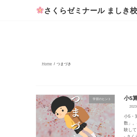
コ
ナ
さくらゼミナール ましき
ン
ビ
テ
ゲ
ン
ー
ツ
シ
へ
ョ
ス
ン
キ
に
ッ
移
プ
動
Home
つまづき
小5
学習のヒント
202
小5・
数」。
験して
- さく