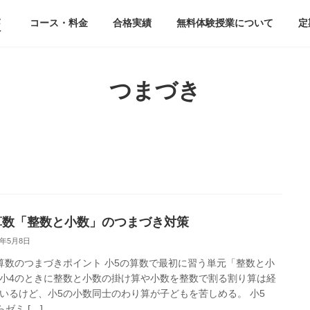
校
コース・料金
合格実績
無料体験授業について
定
つまづき
算数「整数と小数」のつまづき対策
3年5月8日
算数のつまづきポイント 小5の算数で最初に習う単元「整数と小
小4のときに整数と小数の掛け算や小数を整数で割る割り算は経
いるけど、小5の小数同士のわり算が子どもを苦しめる。 小5
らゼミ […]